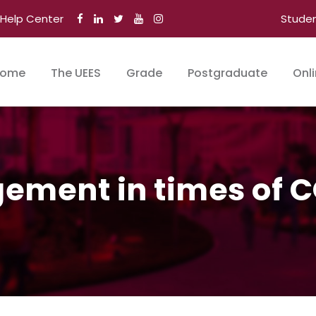
Help Center
Stude
ome
The UEES
Grade
Postgraduate
Onl
ement in times of 