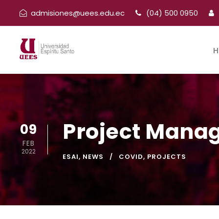
admisiones@uees.edu.ec
(04) 500 0950
H
Project Manag
09
FEB
2022
ESAI
,
NEWS
COVID
,
PROJECTS