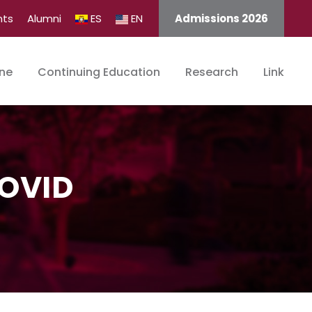
nts
Alumni
ES
EN
Admissions 2026
ine
Continuing Education
Research
Link
COVID