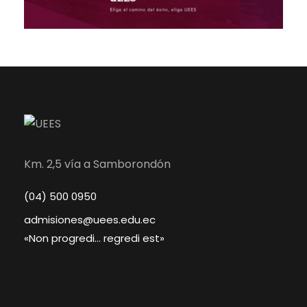
Km. 2,5 vía a Samborondón
(04) 500 0950
admisiones@uees.edu.ec
«Non progredi… regredi est»