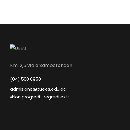
Km. 2,5 vía a Samborondón
(04) 500 0950
admisiones@uees.edu.ec
«Non progredi… regredi est»