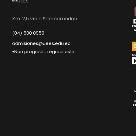
Km. 2,5 vía a Samborondón
(04) 500 0950
admisiones@uees.edu.ec
«Non progredi… regredi est»