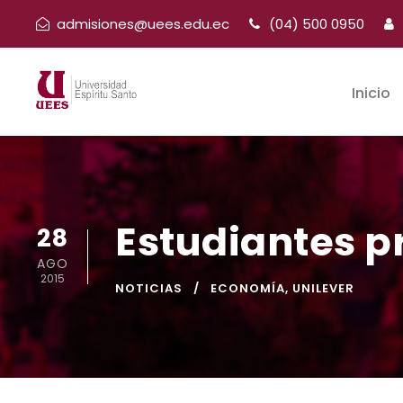
admisiones@uees.edu.ec
(04) 500 0950
Inicio
Estudiantes p
28
AGO
2015
NOTICIAS
ECONOMÍA
,
UNILEVER