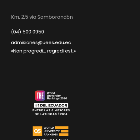
Km. 2.5 via Samborondón
(04) 500 0950
admisiones@uees.edu.ec
«Non progredi... regredi est.»