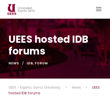
UEES hosted IDB
forums
NEWS
IDB
,
FORUM
UEES - Espiritu Santo University
>
News
>
UEES
hosted IDB forums