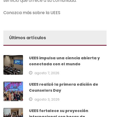
servicio que ofrece a su comunidad.
Conozca más sobre la UEES
Últimos artículos
UEES impulsa una ciencia abierta y
conectada con el mundo
agosto 7, 2026
UEES realizó la primera edición de
Counselors Day
agosto 3, 2026
UEES fortalece su proyección
internacional con becas de