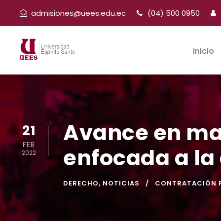
admisiones@uees.edu.ec
(04) 500 0950
Inicio
Avance en mat
21
FEB
enfocada a la
2022
DERECHO
,
NOTICIAS
CONTRATACIÓN P