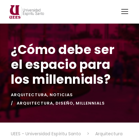
¿Cómo debe ser
el espacio para
los millennials?
ARQUITECTURA
,
NOTICIAS
ARQUITECTURA
,
DISEÑO
,
MILLENNIALS
UEES - Universidad Espíritu Santo
>
Arquitectura