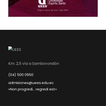
Km. 2,5 vía a Samborondón
(04) 500 0950
admisiones@uees.edu.ec
«Non progredi… regredi est»