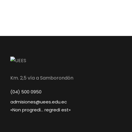
Km. 2,5 vía a Samborondón
(04) 500 0950
admisiones@uees.edu.ec
«Non progredi… regredi est»