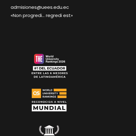
admisiones@uees.edu.ec
«Non progredi… regredi est»