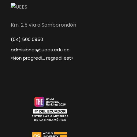
Km. 2,5 vía a Samborondón
(04) 500 0950
admisiones@uees.edu.ec
«Non progredi… regredi est»