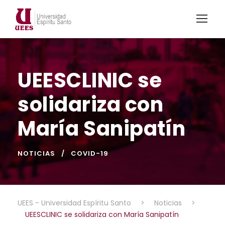
UEESCLINIC se
solidariza con
María Sanipatín
NOTICIAS
COVID-19
UEES - Universidad Espíritu Santo
>
Noticias
>
UEESCLINIC se solidariza con María Sanipatín