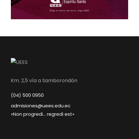
Km. 2,5 vía a Samborondón
(04) 500 0950
admisiones@uees.edu.ec
«Non progredi… regredi est»