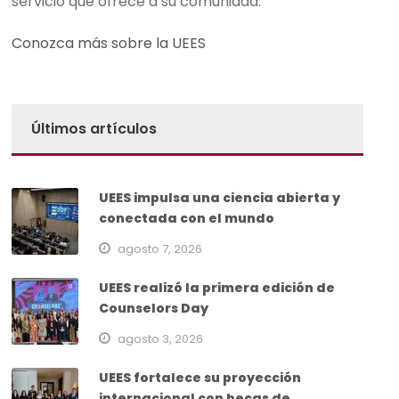
servicio que ofrece a su comunidad.
Conozca más sobre la UEES
Últimos artículos
UEES impulsa una ciencia abierta y
conectada con el mundo
agosto 7, 2026
UEES realizó la primera edición de
Counselors Day
agosto 3, 2026
UEES fortalece su proyección
internacional con becas de