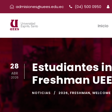
admisiones@uees.edu.ec
(04) 500 0950
Inicio
Estudiantes in
28
ABR
Freshman UEE
2026
NOTICIAS
2026
,
FRESHMAN
,
WELCOME