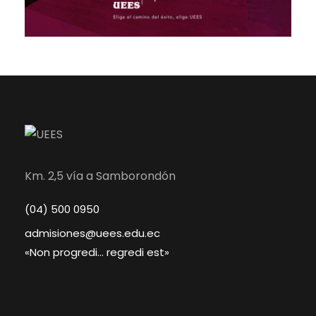
Km. 2,5 vía a Samborondón
(04) 500 0950
admisiones@uees.edu.ec
«Non progredi… regredi est»