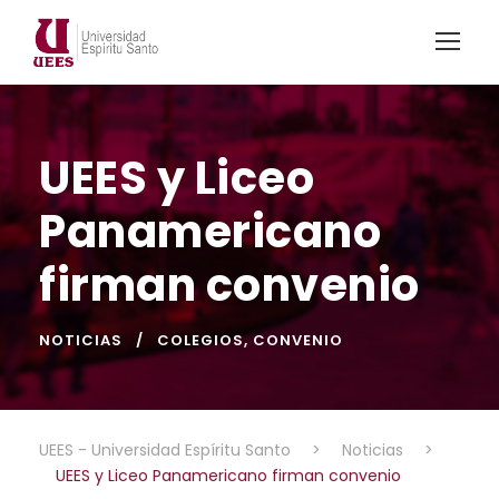
UEES y Liceo
Panamericano
firman convenio
NOTICIAS
COLEGIOS
,
CONVENIO
UEES - Universidad Espíritu Santo
>
Noticias
>
UEES y Liceo Panamericano firman convenio