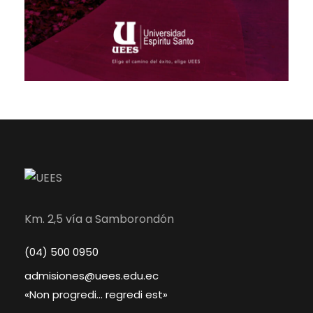
Km. 2,5 vía a Samborondón
(04) 500 0950
admisiones@uees.edu.ec
«Non progredi… regredi est»