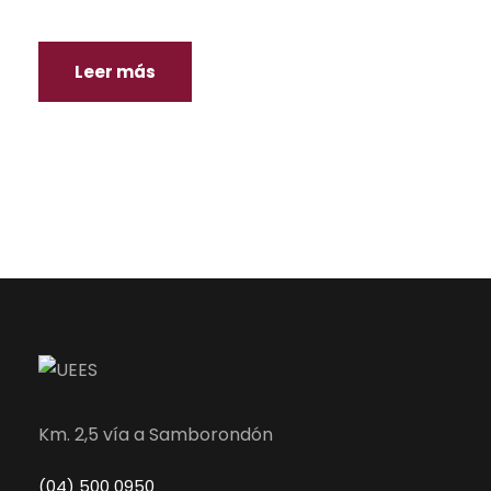
Leer más
Km. 2,5 vía a Samborondón
(04) 500 0950