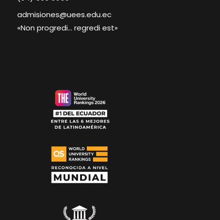
admisiones@uees.edu.ec
«Non progredi… regredi est»