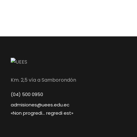
Km. 2,5 vía a Samborondón
(04) 500 0950
admisiones@uees.edu.ec
«Non progredi… regredi est»