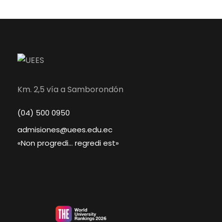
Km. 2,5 vía a Samborondón
(04) 500 0950
admisiones@uees.edu.ec
«Non progredi… regredi est»