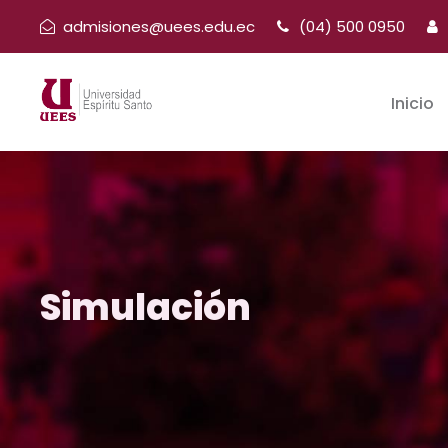
admisiones@uees.edu.ec
(04) 500 0950
Inicio
Simulación