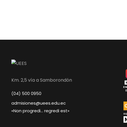
Km. 2,5 vía a Samborondón
(04) 500 0950
admisiones@uees.edu.ec
«Non progredi… regredi est»