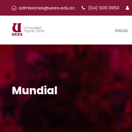
admisiones@uees.edu.ec
(04) 500 0950
Inicio
Mundial