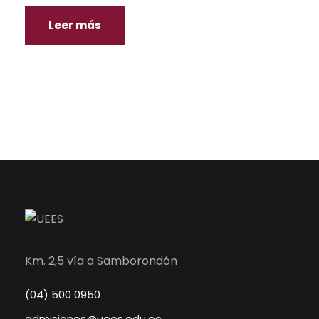
Leer más
Km. 2,5 vía a Samborondón
(04) 500 0950
admisiones@uees.edu.ec