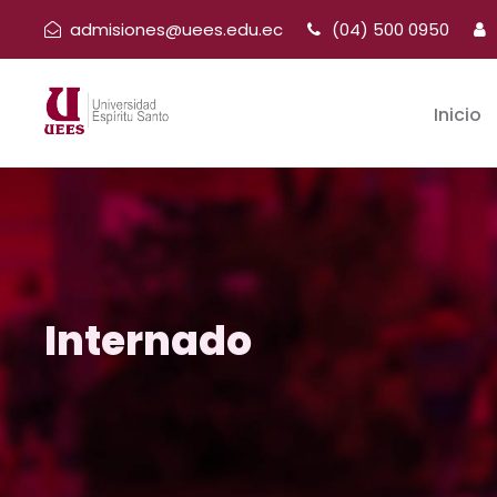
admisiones@uees.edu.ec
(04) 500 0950
Inicio
Internado