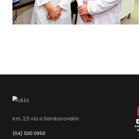
Km. 2,5 vía a Samborondón
(04) 500 0950