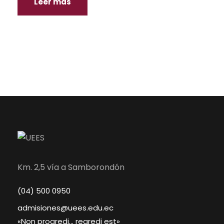
Leer más
Km. 2,5 vía a Samborondón
(04) 500 0950
admisiones@uees.edu.ec
«Non progredi… regredi est»