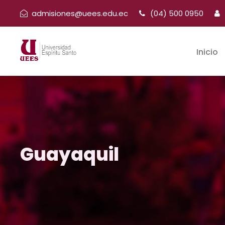
admisiones@uees.edu.ec
(04) 500 0950
Inicio
Guayaquil