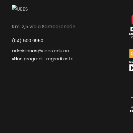
Km. 2,5 vía a Samborondón
(04) 500 0950
admisiones@uees.edu.ec
«Non progredi… regredi est»