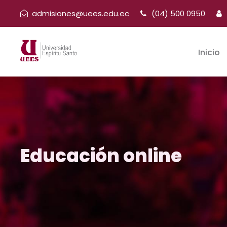
admisiones@uees.edu.ec
(04) 500 0950
Inicio
Educación online