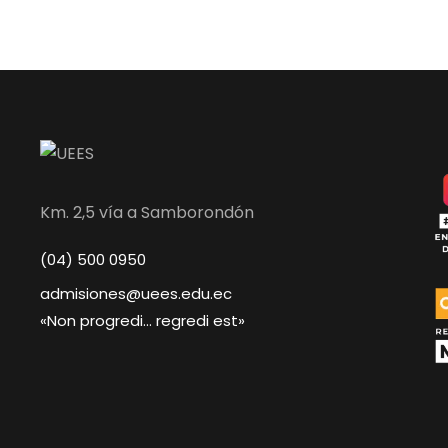
Km. 2,5 vía a Samborondón
(04) 500 0950
admisiones@uees.edu.ec
«Non progredi… regredi est»