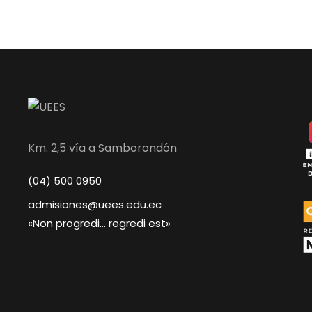
Km. 2,5 vía a Samborondón
(04) 500 0950
admisiones@uees.edu.ec
«Non progredi… regredi est»