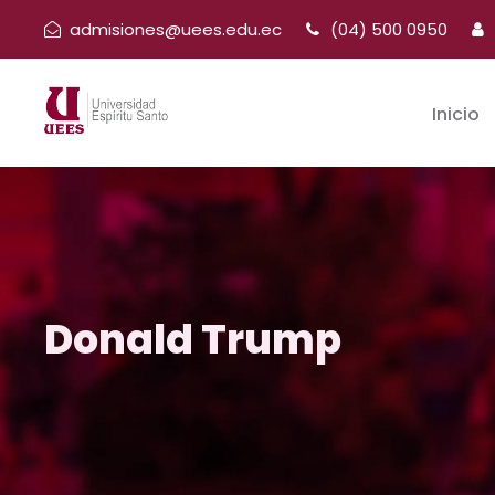
admisiones@uees.edu.ec
(04) 500 0950
Inicio
Donald Trump