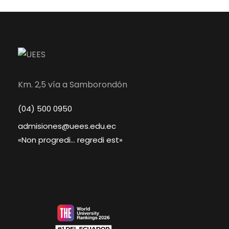
Km. 2,5 vía a Samborondón
(04) 500 0950
admisiones@uees.edu.ec
«Non progredi… regredi est»