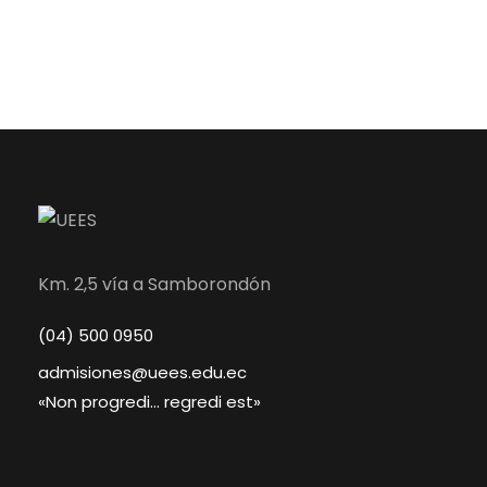
Km. 2,5 vía a Samborondón
(04) 500 0950
admisiones@uees.edu.ec
«Non progredi… regredi est»