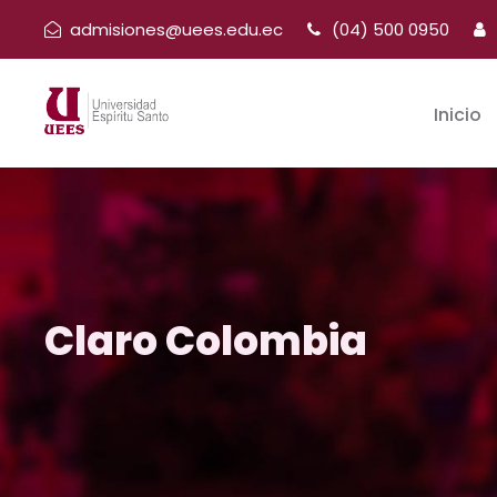
admisiones@uees.edu.ec
(04) 500 0950
Inicio
Claro Colombia