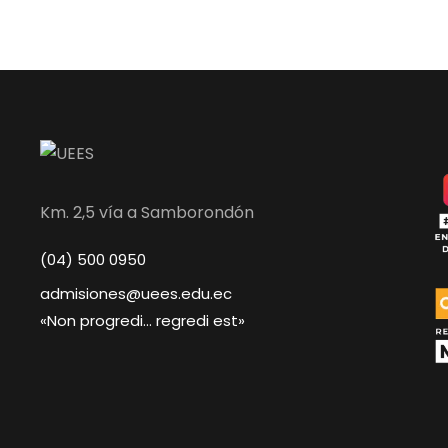
Km. 2,5 vía a Samborondón
(04) 500 0950
admisiones@uees.edu.ec
«Non progredi… regredi est»