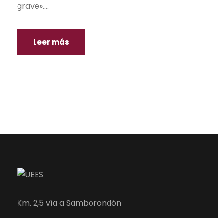
grave»....
Leer más
Km. 2,5 vía a Samborondón