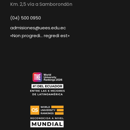
Km. 2,5 vía a Samborondón
(04) 500 0950
admisiones@uees.edu.ec
«Non progredi… regredi est»