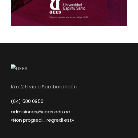
Km. 2,5 vía a Samborondón
(04) 500 0950
admisiones@uees.edu.ec
«Non progredi… regredi est»