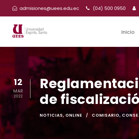
admisiones@uees.edu.ec
(04) 500 0950
Inicio
Reglamentació
12
MAR
de fiscalizaci
2022
NOTICIAS
,
ONLINE
COMISARIO
,
CONSEJ