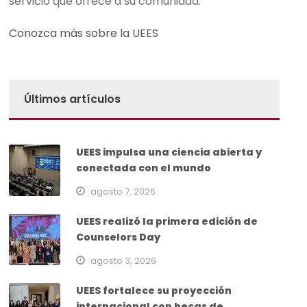
servicio que ofrece a su comunidad.
Conozca más sobre la UEES
Últimos artículos
UEES impulsa una ciencia abierta y
conectada con el mundo
agosto 7, 2026
UEES realizó la primera edición de
Counselors Day
agosto 3, 2026
UEES fortalece su proyección
internacional con becas de