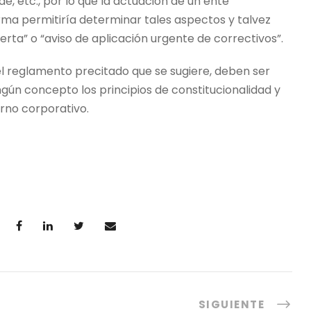
de, etc., por lo que la actuación de un ente
orma permitiría determinar tales aspectos y talvez
rta” o “aviso de aplicación urgente de correctivos”.
del reglamento precitado que se sugiere, deben ser
gún concepto los principios de constitucionalidad y
rno corporativo.
SIGUIENTE