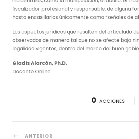
incidentales, como la manipulación, el abuso, el frau
fiscalizador profesional y responsable, de alguna f
hasta encasillarlos únicamente como “señales de ale
Los aspectos jurídicos que resulten del articulado 
observados de manera tal que no se afecte bajo nin
legalidad vigentes, dentro del marco del buen gobie
Gladis Alarcón, Ph.D.
Docente Online
0
ACCIONES
ANTERIOR