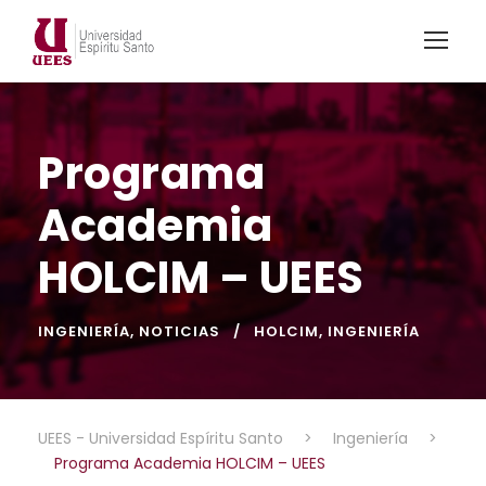
Programa
Academia
HOLCIM – UEES
INGENIERÍA
,
NOTICIAS
HOLCIM
,
INGENIERÍA
UEES - Universidad Espíritu Santo
>
Ingeniería
>
Programa Academia HOLCIM – UEES