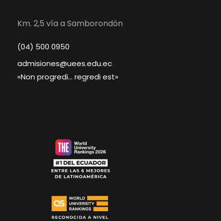
Km. 2,5 vía a Samborondón
(04) 500 0950
admisiones@uees.edu.ec
«Non progredi… regredi est»