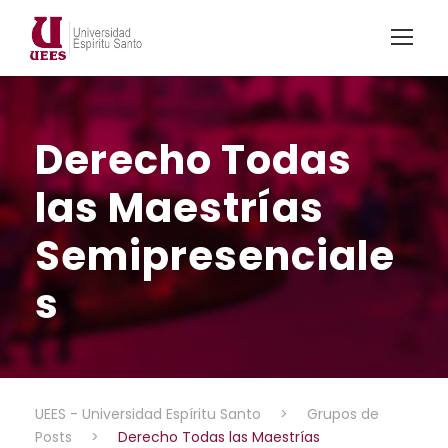
Derecho Todas
las Maestrías
Semipresenciale
s
UEES - Universidad Espíritu Santo
>
Grupos de
Posts
>
Derecho Todas las Maestrías