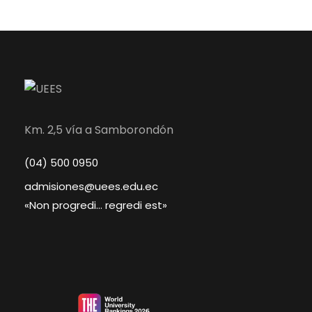
Km. 2,5 vía a Samborondón
(04) 500 0950
admisiones@uees.edu.ec
«Non progredi… regredi est»