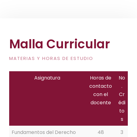
Malla Curricular
MATERIAS Y HORAS DE ESTUDIO
Asignatura
Horas de
No
contacto
.
con el
Cr
docente
édi
to
s
Fundamentos del Derecho
48
3