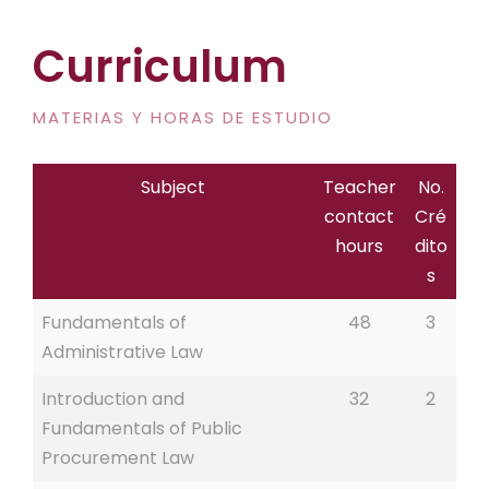
Curriculum
MATERIAS Y HORAS DE ESTUDIO
Subject
Teacher
No.
contact
Cré
hours
dito
s
Fundamentals of
48
3
Administrative Law
Introduction and
32
2
Fundamentals of Public
Procurement Law