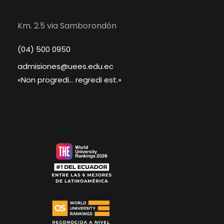
Km. 2.5 via Samborondón
(04) 500 0950
admisiones@uees.edu.ec
«Non progredi... regredi est.»