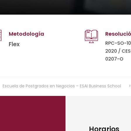
Metodología
Resoluci
RPC-SO-10
Flex
2020 / CE
0207-O
Escuela de Postgrados en Negocios – ESAI Business School
Horarios