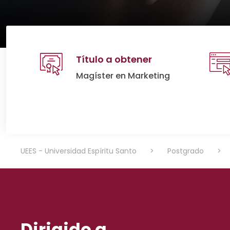
Título a obtener
Magíster en Marketing
UEES - Universidad Espíritu Santo
>
Postgrado
>
Dirigido a