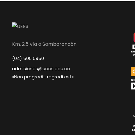
Km. 2,5 vía a Samborondón
(04) 500 0950
admisiones@uees.edu.ec
«Non progredi… regredi est»