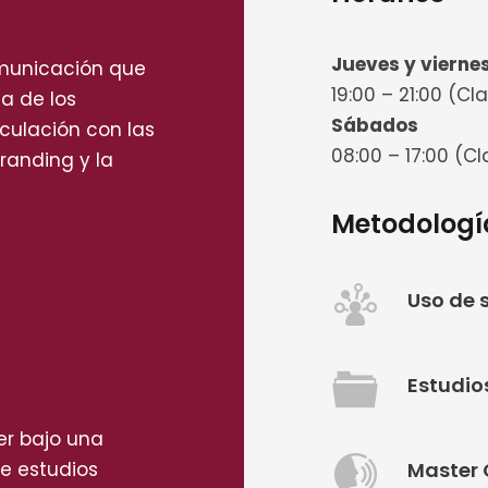
Jueves y vierne
omunicación que
19:00 – 21:00 (Cl
a de los
Sábados
nculación con las
08:00 – 17:00 (C
randing y la
Metodologí
Uso de 
Estudio
er bajo una
e estudios
Master 