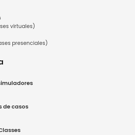
s
ases virtuales)
lases presenciales)
a
simuladores
s de casos
Classes