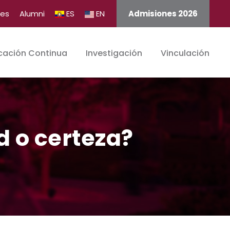
tes
Alumni
ES
EN
Admisiones 2026
cación Continua
Investigación
Vinculación
d o certeza?