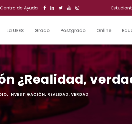
Centro de Ayuda
Estudian
La UEES
Grado
Postgrado
Online
Edu
ón ¿Realidad, verda
DIO
,
INVESTIGACIÓN
,
REALIDAD
,
VERDAD