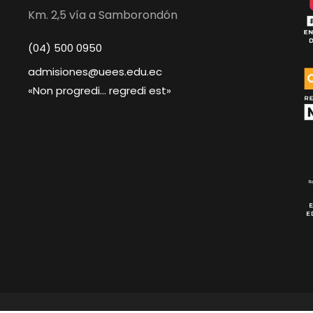
Km. 2,5 vía a Samborondón
(04) 500 0950
admisiones@uees.edu.ec
«Non progredi… regredi est»