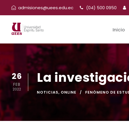
admisiones@uees.edu.ec
(04) 500 0950
Inicio
La investigaci
26
FEB
2022
NOTICIAS
,
ONLINE
FENÓMENO DE ESTU