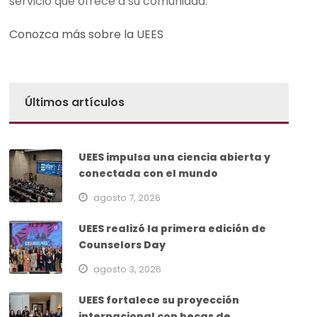
servicio que ofrece a su comunidad.
Conozca más sobre la UEES
Últimos artículos
UEES impulsa una ciencia abierta y
conectada con el mundo
agosto 7, 2026
UEES realizó la primera edición de
Counselors Day
agosto 3, 2026
UEES fortalece su proyección
internacional con becas de