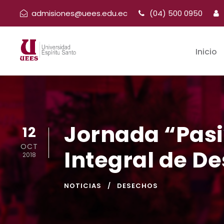
admisiones@uees.edu.ec
(04) 500 0950
Inicio
Jornada “Pasi
12
OCT
Integral de D
2018
NOTICIAS
DESECHOS