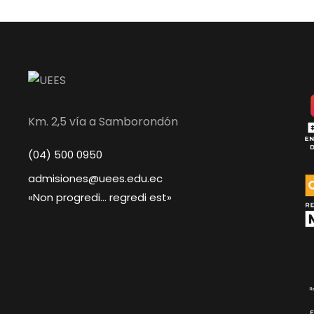
Km. 2,5 vía a Samborondón
(04) 500 0950
admisiones@uees.edu.ec
«Non progredi… regredi est»