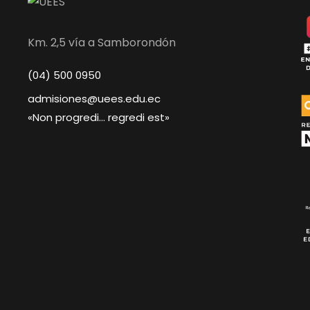
Km. 2,5 vía a Samborondón
(04) 500 0950
admisiones@uees.edu.ec
«Non progredi… regredi est»