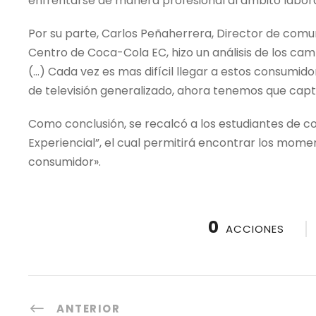
enfrentarse de manera profesional al ámbito labora
Por su parte, Carlos Peñaherrera, Director de com
Centro de Coca-Cola EC, hizo un análisis de los cam
(…) Cada vez es mas difícil llegar a estos consumi
de televisión generalizado, ahora tenemos que capta
Como conclusión, se recalcó a los estudiantes de c
Experiencial”, el cual permitirá encontrar los momen
consumidor».
0
ACCIONES
ANTERIOR