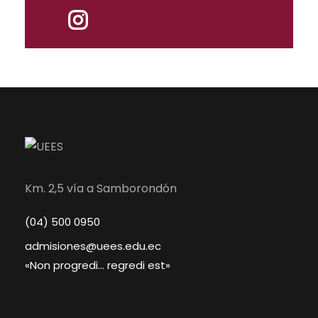
Km. 2,5 vía a Samborondón
(04) 500 0950
admisiones@uees.edu.ec
«Non progredi… regredi est»