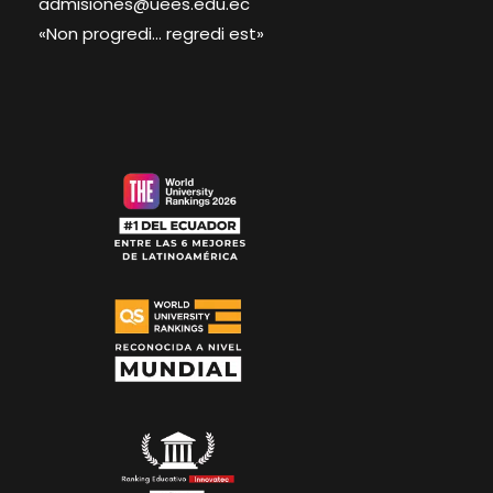
admisiones@uees.edu.ec
«Non progredi… regredi est»