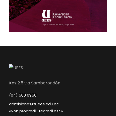
Km. 2.5 via Samborondón
(04) 500 0950
admisiones@uees.edu.ec
«Non progredi... regredi est.»