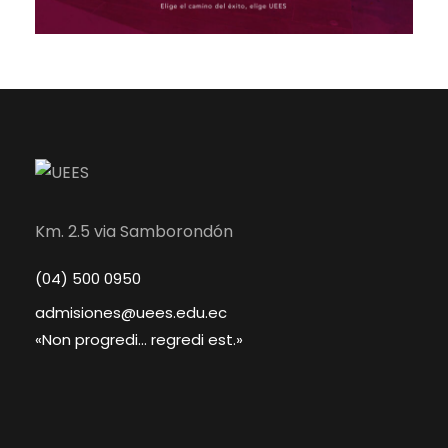
Km. 2.5 via Samborondón
(04) 500 0950
admisiones@uees.edu.ec
«Non progredi... regredi est.»