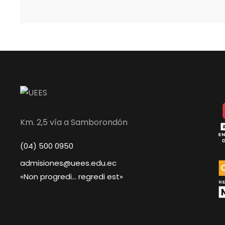
Km. 2,5 vía a Samborondón
(04) 500 0950
admisiones@uees.edu.ec
«Non progredi… regredi est»