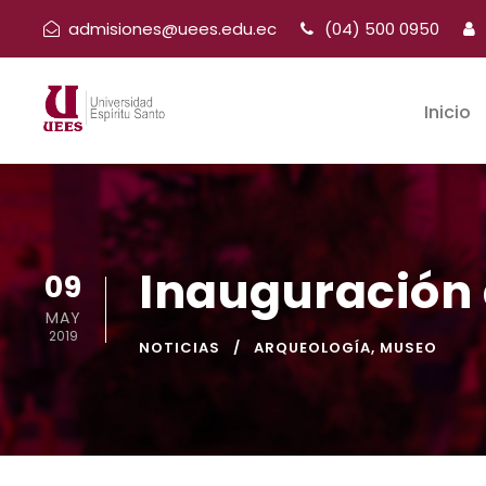
admisiones@uees.edu.ec
(04) 500 0950
Inicio
Inauguración 
09
MAY
2019
NOTICIAS
ARQUEOLOGÍA
,
MUSEO