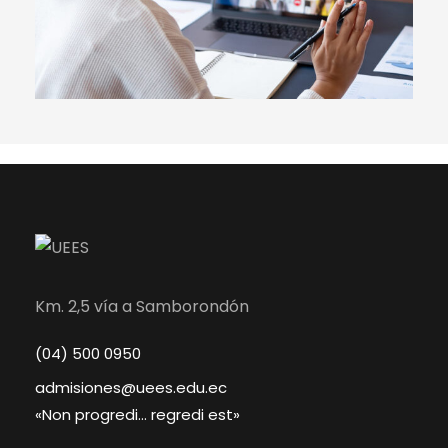
Km. 2,5 vía a Samborondón
(04) 500 0950
admisiones@uees.edu.ec
«Non progredi… regredi est»