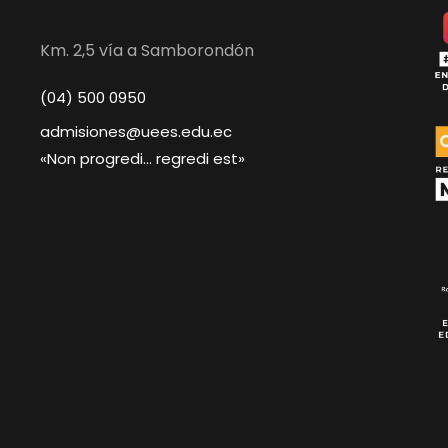
Km. 2,5 vía a Samborondón
(04) 500 0950
admisiones@uees.edu.ec
«Non progredi… regredi est»