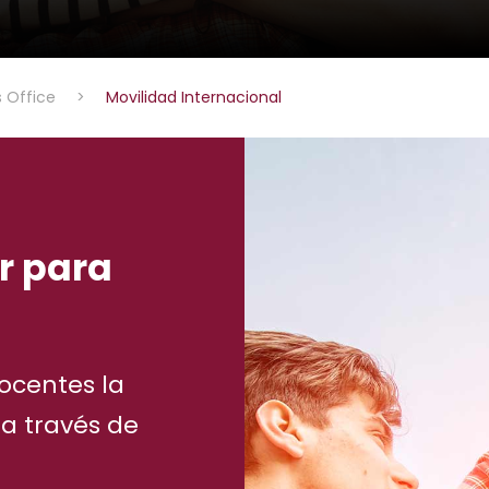
s Office
>
Movilidad Internacional
r para
docentes la
a través de