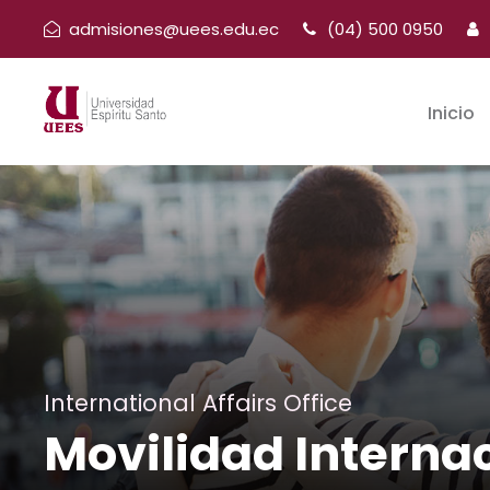
admisiones@uees.edu.ec
(04) 500 0950
Inicio
International Affairs Office
Movilidad Interna