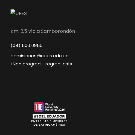
Km. 2,5 vía a Samborondón
(04) 500 0950
admisiones@uees.edu.ec
«Non progredi… regredi est»