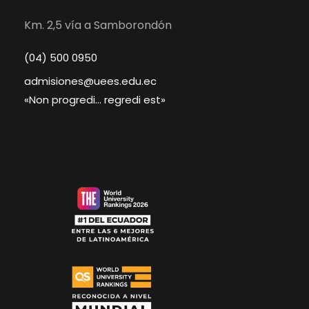
Km. 2,5 vía a Samborondón
(04) 500 0950
admisiones@uees.edu.ec
«Non progredi… regredi est»